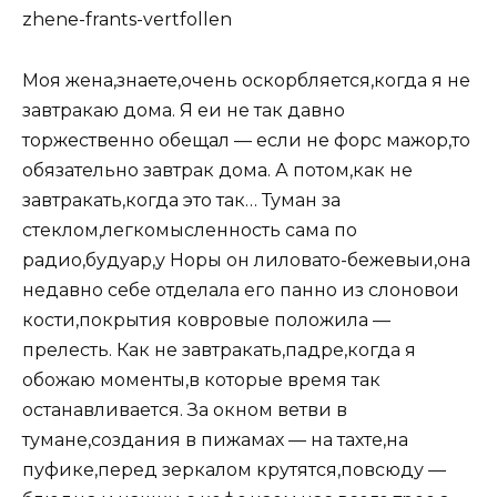
zhene-frants-vertfollen
Моя жена
,
знаете
,
очень оскорбляется
,
когда я не
завтракаю дома. Я еи не так давно
торжественно обещал — если не форс мажор
,
то
обязательно завтрак дома. А потом
,
как не
завтракать
,
когда это так… Туман за
стеклом
,
легкомысленность сама по
радио
,
будуар
,
у Норы он лиловато-бежевыи
,
она
недавно себе отделала его панно из слоновои
кости
,
покрытия ковровые положила —
прелесть. Как не завтракать
,
падре
,
когда я
обожаю моменты
,
в которые время так
останавливается. За окном ветви в
тумане
,
создания в пижамах — на тахте
,
на
пуфике
,
перед зеркалом крутятся
,
повсюду —