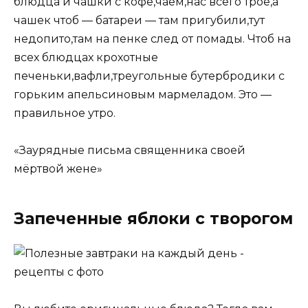
блюдца и чашки с кофе
,
чаем
,
нас всего трое
,
а
чашек чтоб — батареи — там пригубили
,
тут
недопито
,
там на пенке след от помады. Чтоб на
всех блюдцах крохотные
печеньки
,
вафли
,
треугольные бутербродики с
горьким апельсиновым мармеладом. Это —
правильное утро.
«Заурядные письма священника своей
мёртвой жене»
Запеченные яблоки с творогом