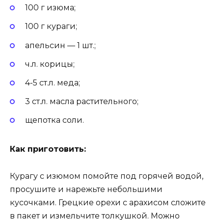
100 г изюма;
100 г кураги;
апельсин — 1 шт.;
ч.л. корицы;
4-5 ст.л. меда;
3 ст.л. масла растительного;
щепотка соли.
Как приготовить:
Курагу с изюмом помойте под горячей водой,
просушите и нарежьте небольшими
кусочками. Грецкие орехи с арахисом сложите
в пакет и измельчите толкушкой. Можно