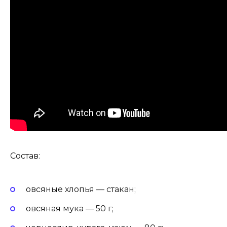
Состав:
овсяные хлопья — стакан;
овсяная мука — 50 г;