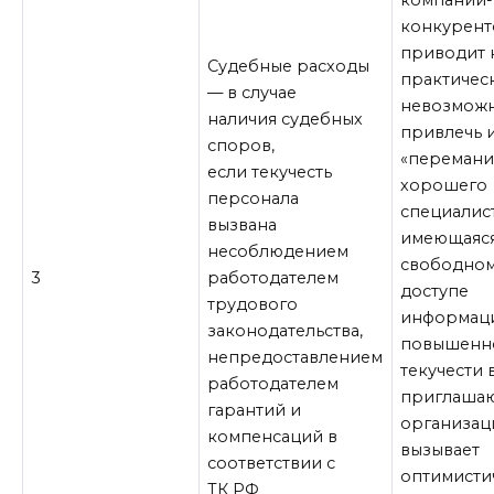
конкурент
приводит 
Судебные расходы
практичес
— в случае
невозмож
наличия судебных
привлечь 
споров,
«перемани
если текучесть
хорошего
персонала
специалист
вызвана
имеющаяся
несоблюдением
свободно
3
работодателем
доступе
трудового
информаци
законодательства,
повышенн
непредоставлением
текучести 
работодателем
приглаша
гарантий и
организац
компенсаций в
вызывает
соответствии с
оптимисти
ТК РФ