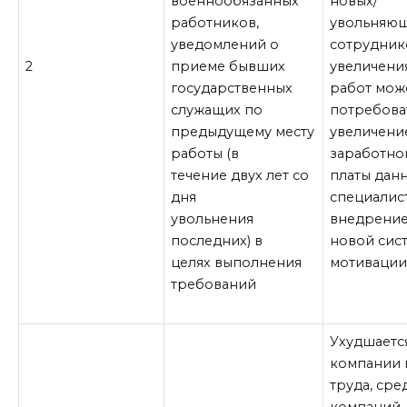
военнообязанных
новых/
работников,
увольняю
уведомлений о
сотруднико
2
приеме бывших
увеличени
государственных
работ мож
служащих по
потребова
предыдущему месту
увеличени
работы (в
заработно
течение двух лет со
платы дан
дня
специалис
увольнения
внедрени
последних) в
новой сис
целях выполнения
мотиваци
требований
Ухудшаетс
компании 
труда, сре
компаний-