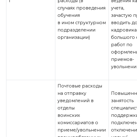
1
расходы (в
ведения к
случаях проведения
учета,
обучения
зачастую 
в ином структурном
вводить д
подразделении
кадровика
организации)
большого 
работ по
оформлен
приемов-
увольнени
Почтовые расходы
на отправку
Повышенн
уведомлений в
занятость
отделы
специалист
воинских
поддержки
комиссариатов о
подключен
приеме/увольнении
отключени