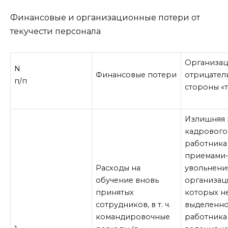
Финансовые и организационные потери от
текучести персонала
Организа
N
Финансовые потери
отрицател
п/п
стороны «
Излишняя 
кадрового
работника
приемами
Расходы на
увольнения
обучение вновь
организаци
принятых
которых н
сотрудников, в т. ч.
выделенн
командировочные
работника