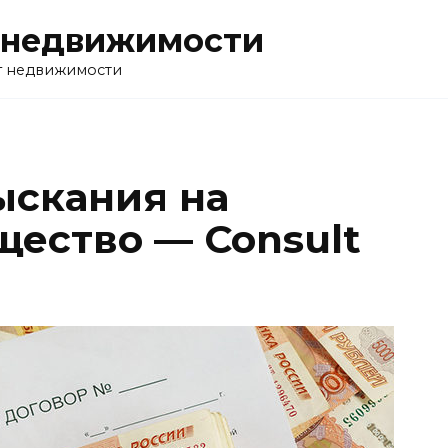
 недвижимости
г недвижимости
ыскания на
щество — Consult