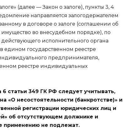
оге» (далее — Закон о залоге), пункты 3, 4
 уведомление направляется залогодержателем
азанному в договоре о залоге (соглашении об
имущество во внесудебном порядке), по
о действующего исполнительного органа
в едином государственном реестре
 индивидуального предпринимателя,
венном реестре индивидуальных
 6 статьи 349 ГК РФ следует учитывать,
а «О несостоятельности (банкротстве)» и
твенной регистрации юридических лиц и
й» об отсутствующем должнике и
 применению не подлежат.