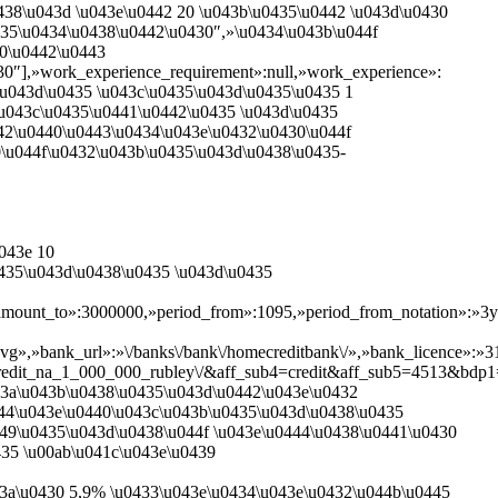
438\u043d \u043e\u0442 20 \u043b\u0435\u0442 \u043d\u0430
435\u0434\u0438\u0442\u0430″,»\u0434\u043b\u044f
30\u0442\u0443
″],»work_experience_requirement»:null,»work_experience»:
\u043d\u0435 \u043c\u0435\u043d\u0435\u0435 1
\u043c\u0435\u0441\u0442\u0435 \u043d\u0435
442\u0440\u0443\u0434\u043e\u0432\u0430\u044f
0\u044f\u0432\u043b\u0435\u043d\u0438\u0435-
043e 10
0435\u043d\u0438\u0435 \u043d\u0435
»amount_to»:3000000,»period_from»:1095,»period_from_notation»:»3y
svg»,»bank_url»:»\/banks\/bank\/homecreditbank\/»,»bank_licence»:»316″
it_na_1_000_000_rubley\/&aff_sub4=credit&aff_sub5=4513&bdp1=0&af
43a\u043b\u0438\u0435\u043d\u0442\u043e\u0432
444\u043e\u0440\u043c\u043b\u0435\u043d\u0438\u0435
449\u0435\u043d\u0438\u044f \u043e\u0444\u0438\u0441\u0430
35 \u00ab\u041c\u043e\u0439
43a\u0430 5,9% \u0433\u043e\u0434\u043e\u0432\u044b\u0445