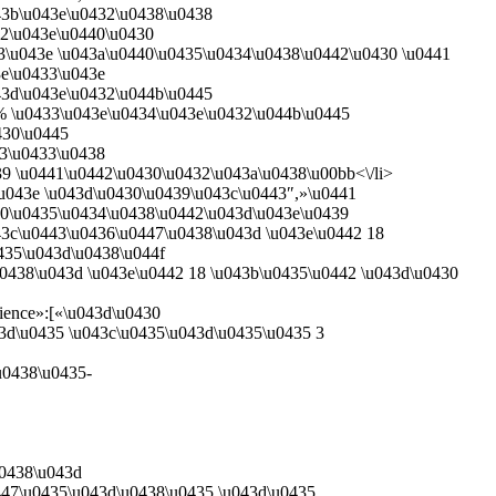
43b\u043e\u0432\u0438\u0438
32\u043e\u0440\u0430
3\u043e \u043a\u0440\u0435\u0434\u0438\u0442\u0430 \u0441
3e\u0433\u043e
43d\u043e\u0432\u044b\u0445
% \u0433\u043e\u0434\u043e\u0432\u044b\u0445
430\u0445
43\u0433\u0438
9 \u0441\u0442\u0430\u0432\u043a\u0438\u00bb<\/li>
\u043e \u043d\u0430\u0439\u043c\u0443″,»\u0441
40\u0435\u0434\u0438\u0442\u043d\u043e\u0439
43c\u0443\u0436\u0447\u0438\u043d \u043e\u0442 18
435\u043d\u0438\u044f
0438\u043d \u043e\u0442 18 \u043b\u0435\u0442 \u043d\u0430
ience»:[«\u043d\u0430
3d\u0435 \u043c\u0435\u043d\u0435\u0435 3
u0438\u0435-
u0438\u043d
0447\u0435\u043d\u0438\u0435 \u043d\u0435