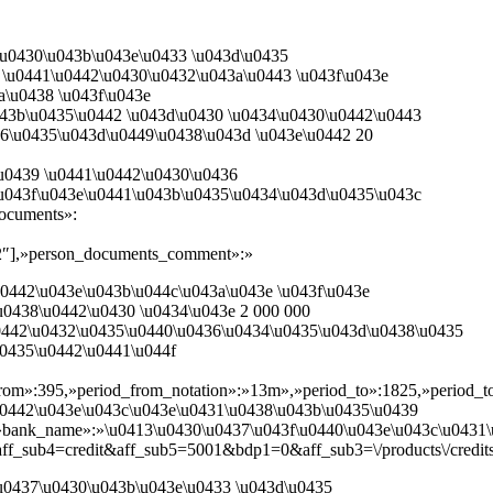
\u0430\u043b\u043e\u0433 \u043d\u0435
 \u0441\u0442\u0430\u0432\u043a\u0443 \u043f\u043e
a\u0438 \u043f\u043e
043b\u0435\u0442 \u043d\u0430 \u0434\u0430\u0442\u0443
36\u0435\u043d\u0449\u0438\u043d \u043e\u0442 20
\u0439 \u0441\u0442\u0430\u0436
\u043f\u043e\u0441\u043b\u0435\u0434\u043d\u0435\u043c
ocuments»:
2″],»person_documents_comment»:»
0442\u043e\u043b\u044c\u043a\u043e \u043f\u043e
u0438\u0442\u0430 \u0434\u043e 2 000 000
\u0442\u0432\u0435\u0440\u0436\u0434\u0435\u043d\u0438\u0435
u0435\u0442\u0441\u044f
from»:395,»period_from_notation»:»13m»,»period_to»:1825,»period_
u0442\u043e\u043c\u043e\u0431\u0438\u043b\u0435\u0439
ank_name»:»\u0413\u0430\u0437\u043f\u0440\u043e\u043c\u0431\u0430\u
sub4=credit&aff_sub5=5001&bdp1=0&aff_sub3=\/products\/credits\/c
\u0437\u0430\u043b\u043e\u0433 \u043d\u0435