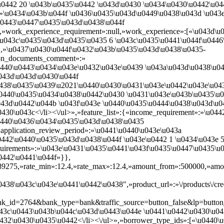
u0442 20 \u043b\u0435\u0442 \u043d\u0430 \u0434\u0430\u0442\u04
»\u0434\u043b\u044f \u0436\u0435\u043d\u0449\u0438\u043d \u043e
u0443\u0447\u0435\u043d\u0438\u044f
,»work_experience_requirement»:null,»work_experience»:[«\u043d\
\u043c\u0435\u043d\u0435\u0435 6 \u043c\u0435\u0441\u044f\u0446
″,»\u0437\u0430\u044f\u0432\u043b\u0435\u043d\u0438\u0435-
son_documents_comment»:»
0440\u0443\u0434\u043e\u0432\u043e\u0439 \u043a\u043d\u0438\u0
043d\u043d\u0430\u044f
0438\u0435\u0439\u2021\u0440\u0430\u0431\u043e\u0442\u043e\u04
0440\u0435\u0434\u0438\u0442\u0430 \u0431\u043e\u043b\u0435\u04
043d\u0442\u044b \u043f\u043e \u0440\u0435\u0444\u0438\u043d\u
430\u043c<\/li><\/ul>»,»feature_list»:{«income_requirement»:»\u0
0440\u0436\u0434\u0435\u043d\u0438\u0435
application_review_period»:»\u0441\u0440\u043e\u043a
442\u0440\u0435\u043d\u0438\u044f \u043e\u0442 1 \u0434\u043e 
equirements»:»\u043e\u0431\u0435\u0441\u043f\u0435\u0447\u0435\
0442\u0441\u044f»}},
2789275,»rate_min»:12.4,»rate_max»:12.4,»amount_from»:500000,»am
8\u043c\u043e\u0441\u0442\u0438″,»product_url»:»\/products\/credits
k_id=2764&bank_type=bank&traffic_source=button_false&lp=button_
43c\u0443\u043b\u044c\u043d\u0443\u044e \u0441\u0442\u0430\u04
432\u0430\u0435\u0442<\/li><\/ul>»,»borrower_type_ids»:[«\u0440\