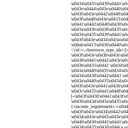
\u0434\u0435\u0439\u0441\u0
\u043e\u0444\u043e\u0440\u0
\u043f\u043e\u0442\u0440\u0
\u043f\u0440\u043e\u0433\u0
\u0441\u0442\u0440\u0430\u0
\u043a\u043b\u0438\u0435\u0
\u0434\u0435\u0439\u0441\u0
\u043f\u043e\u0434\u043a\u0
\u00ab\u0413\u0430\u0440\u0
<\/ul>»,»borrower_type_ids»:
\u043f\u043e\u043b\u043e\u0
\u0438\u0441\u0442\u043e\u0
\u043b\u0435\u0442 \u043d\u
\u043a\u0440\u0435\u0434\u0
\u0434\u0430\u0442\u0443 \u
\u043a\u0440\u0435\u0434\u04
\u043f\u043e\u0441\u043b\u0
\u043c\u0435\u0441\u044f\u0
[«\u043f\u0430\u0441\u043f\
\u0430\u043d\u043a\u0435\u04
{«income_requirement»:»\u04
\u043f\u043e\u0434\u0442\u0
\u0434\u043e\u0445\u043e\u04
\u0440\u0430\u0441\u0441\u0
\u0434\u0435\u043d\u044c»,»c