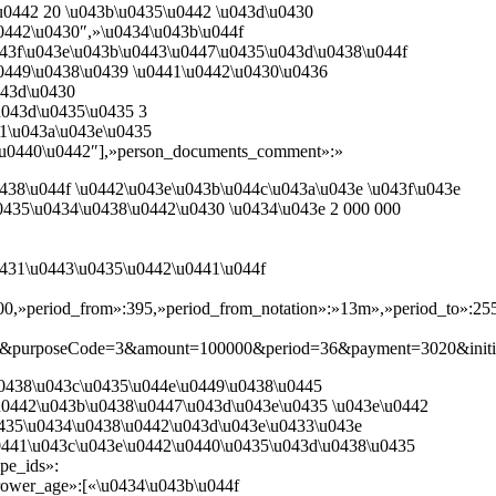
u0442 20 \u043b\u0435\u0442 \u043d\u0430
0442\u0430″,»\u0434\u043b\u044f
043f\u043e\u043b\u0443\u0447\u0435\u043d\u0438\u044f
u0449\u0438\u0439 \u0441\u0442\u0430\u0436
043d\u0430
u043d\u0435\u0435 3
1\u043a\u043e\u0435
\u0440\u0442″],»person_documents_comment»:»
438\u044f \u0442\u043e\u043b\u044c\u043a\u043e \u043f\u043e
0435\u0434\u0438\u0442\u0430 \u0434\u043e 2 000 000
u0431\u0443\u0435\u0442\u0441\u044f
,»period_from»:395,»period_from_notation»:»13m»,»period_to»:2555,
t&purposeCode=3&amount=100000&period=36&payment=3020&initialPaym
u0438\u043c\u0435\u044e\u0449\u0438\u0445
u0442\u043b\u0438\u0447\u043d\u043e\u0435 \u043e\u0442
0435\u0434\u0438\u0442\u043d\u043e\u0433\u043e
0441\u043c\u043e\u0442\u0440\u0435\u043d\u0438\u0435
pe_ids»:
rower_age»:[«\u0434\u043b\u044f