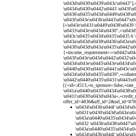
\u043d\u0430\u0439\u043c\u0443″],
\u0434\u0430\u0442\u0443 \u043f\u
\u0436\u0435\u043d\u0449\u0438\u0
\u043f\u043e\u043b\u0443\u0447\u0
[«\u043e\u0431\u0449\u0438\u0439 
\u0433\u043e\u0434\u0430″,»\u043d
\u043c\u0435\u043d\u0435\u0435 6 
\u043a\u043d\u0438\u0436\u043a\u0
\u0430\u043d\u043a\u0435\u0442\u04
{«income_requirement»:»\u0442\u04
\u043f\u043e\u0434\u0442\u0432\u
\u0434\u043e\u0445\u043e\u0434\u0
\u0440\u0430\u0441\u0441\u043c\u0
\u0434\u043d\u0435\u0439″,»collat
\u0442\u0440\u0435\u0431\u0443\u04
[{«id»:4513,»is_sponsor»:false,»ra
\u041a\u0440\u0435\u0434\u0438\u
\u0411\u0430\u043d\u043a»,»credit_nam
offer_id=4836&aff_id=2&url_id=8786
\u0434\u043b\u044f \u0434\u
\u0431\u0430\u043d\u043a\u0
\u043a\u0440\u0435\u0434\u0
\u0432 \u043b\u0438\u0447\u
\u043a\u0440\u0435\u0434\u04
\u0434\u043b\u044f \u043a\u