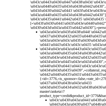
\u043c\u0443\u0436\u0447\u0438\u043d \u043e\
\u043a\u0440\u0435\u0434\u0438\u0442\u0430″,
\u0434\u0430\u0442\u0443 \u043f\u043e\u043b\
\u043a\u0440\u0435\u0434\u0438\u0442\u0430″]
\u043c\u0435\u0441\u0442\u0435 \u043d\u0435 
[«\u043f\u0430\u0441\u043f\u043e\u0440\u0442
\u0430\u043d\u043a\u0435\u0442\u0430″],»per
\u043a\u043e\u043f\u0438\u044f \u0442\u
\u0437\u0430\u0432\u0435\u0440\u0435\u
\u043a\u043e\u043c\u043f\u0430\u043d\u
\u0441\u0443\u043c\u043c\u0435 \u043a\u
\u0434\u043e\u043a\u0443\u043c\u0435\u
\u043a\u0440\u0435\u0434\u0438\u0442\u0
\u043f\u043e\u0434\u0442\u0432\u0435\u
\u0434\u043e\u0445\u043e\u0434\u0430″,»
\u0440\u0430\u0441\u0441\u043c\u043e\u0
\u0434\u043d\u0435\u0439″,»collateral_r
\u0442\u0440\u0435\u0431\u0443\u0435\u
{«id»:3776,»is_sponsor»:false,»rate_id»:
\u0437\u0430\u043b\u043e\u0433
\u043d\u0435\u0434\u0432\u0438\u0436\u043
master\/anketa\/?
product_type=credit&product_id=3776&ban
\u043c\u0430\u043a\u0441\u0438\u0
\u0443\u043a\u0430\u0437\u044b\u0