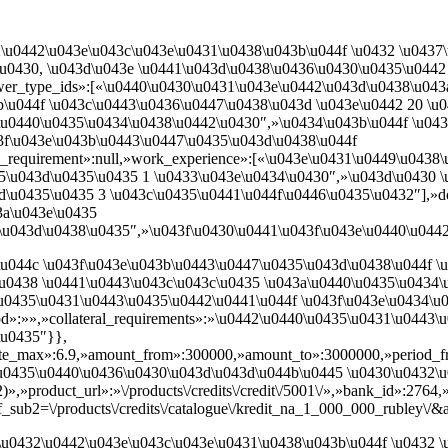
\u0442\u043e\u043c\u043e\u0431\u0438\u043b\u044f \u0432 \u0437
u0430, \u043d\u043e \u0441\u043d\u0438\u0436\u0430\u0435\u0442
wer_type_ids»:[«\u0440\u0430\u0431\u043e\u0442\u043d\u0438\u043
b\u044f \u043c\u0443\u0436\u0447\u0438\u043d \u043e\u0442 20 \u
\u0440\u0435\u0434\u0438\u0442\u0430″,»\u0434\u043b\u044f \u04
3f\u043e\u043b\u0443\u0447\u0435\u043d\u0438\u044f
_requirement»:null,»work_experience»:[«\u043e\u0431\u0449\u0438
5\u043d\u0435\u0435 1 \u0433\u043e\u0434\u0430″,»\u043d\u0430 
d\u0435\u0435 3 \u043c\u0435\u0441\u044f\u0446\u0435\u0432″],»d
3a\u043e\u0435
\u043d\u0438\u0435″,»\u043f\u0430\u0441\u043f\u043e\u0440\u044
u044c \u043f\u043e\u043b\u0443\u0447\u0435\u043d\u0438\u044f \u
\u0438 \u0441\u0443\u043c\u043c\u0435 \u043a\u0440\u0435\u0434\
40\u0435\u0431\u0443\u0435\u0442\u0441\u044f \u043f\u043e\u0434
od»:»»,»collateral_requirements»:»\u0442\u0440\u0435\u0431\u0443\
\u0435″}},
»rate_max»:6.9,»amount_from»:300000,»amount_to»:3000000,»period_
\u0435\u0440\u0436\u0430\u043d\u043d\u044b\u0445 \u0430\u0432\
roduct_url»:»\/products\/credits\/credit\/5001\/»,»bank_id»:2764,»b
/products\/credits\/catalogue\/kredit_na_1_000_000_rubley\/&aff_
\u0432\u0442\u043e\u043c\u043e\u0431\u0438\u043b\u044f \u0432 