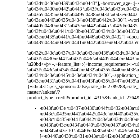
\u043d\u0430\u0439\u043c\u0443″],»borrower_age»:[«
\u0434\u0430\u0442\u0443 \u043f\u043e\u043b\u0443\
\u0436\u0435\u043d\u0449\u0438\u043d \u043e\u0442 
\u043a\u0440\u0435\u0434\u0438\u0442\u0430″],»work
\u0440\u0430\u0431\u043e\u0442\u044b \u043d\u0435 
\u043f\u043e\u0441\u043b\u0435\u0434\u043d\u0435\u
\u043c\u0435\u0441\u044f\u0446\u0435\u0432″],»doc
\u0443\u0434\u043e\u0441\u0442\u043e\u0432\u0435\
\u0432\u043e\u0437\u043c\u043e\u0436\u043d\u043e\u
\u043f\u0430\u0441\u043f\u043e\u0440\u0442\u0443 \
\u20bd<\/p>»,»feature_list»:{«income_requirement»:»
\u043f\u043e\u0434\u0442\u0432\u0435\u0440\u0436\
\u0434\u043e\u0445\u043e\u0434\u0430″,»application_
\u043e\u0431\u0435\u0441\u043f\u0435\u0447\u0435\
{«id»:4315,»is_sponsor»:false,»rate_id»:2789288,»rat
master\/anketa\/?
product_type=credit&product_id=4315&bank_id=2764&b
\u043f\u043e \u0437\u0430\u044f\u0432\u043a\
\u043c\u0435\u0441\u0442\u043e \u0440\u0435\
\u043c\u0435\u0441\u0442\u043e\u043d\u0430\u
\u043f\u043e\u0434\u0440\u0430\u0437\u0434\u
\u0434\u043e 10 \u0440\u0430\u0431\u043e\u044
[«\u0440\u0430\u0431\u043e\u0442\u043d\u0438