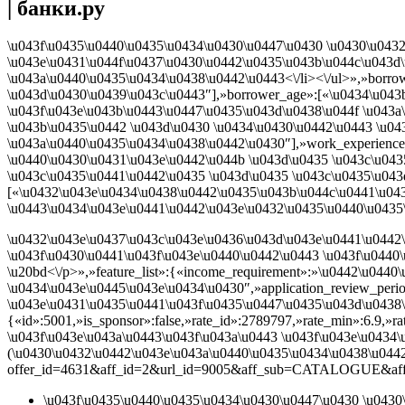
| банки.ру
\u043f\u0435\u0440\u0435\u0434\u0430\u0447\u0430 \u0430\u0432
\u043e\u0431\u044f\u0437\u0430\u0442\u0435\u043b\u044c\u043d\
\u043a\u0440\u0435\u0434\u0438\u0442\u0443<\/li><\/ul>»,»borro
\u043d\u0430\u0439\u043c\u0443″],»borrower_age»:[«\u0434\u043
\u043f\u043e\u043b\u0443\u0447\u0435\u043d\u0438\u044f \u043a
\u043b\u0435\u0442 \u043d\u0430 \u0434\u0430\u0442\u0443 \u04
\u043a\u0440\u0435\u0434\u0438\u0442\u0430″],»work_experience
\u0440\u0430\u0431\u043e\u0442\u044b \u043d\u0435 \u043c\u043
\u043c\u0435\u0441\u0442\u0435 \u043d\u0435 \u043c\u0435\u043
[«\u0432\u043e\u0434\u0438\u0442\u0435\u043b\u044c\u0441\u04
\u0443\u0434\u043e\u0441\u0442\u043e\u0432\u0435\u0440\u0435
\u0432\u043e\u0437\u043c\u043e\u0436\u043d\u043e\u0441\u0442\
\u043f\u0430\u0441\u043f\u043e\u0440\u0442\u0443 \u043f\u0440
\u20bd<\/p>»,»feature_list»:{«income_requirement»:»\u0442\u04
\u0434\u043e\u0445\u043e\u0434\u0430″,»application_review_peri
\u043e\u0431\u0435\u0441\u043f\u0435\u0447\u0435\u043d\u0438
{«id»:5001,»is_sponsor»:false,»rate_id»:2789797,»rate_min»:6.9,
\u043f\u043e\u043a\u0443\u043f\u043a\u0443 \u043f\u043e\u0434
(\u0430\u0432\u0442\u043e\u043a\u0440\u0435\u0434\u0438\u0442)»,»p
offer_id=4631&aff_id=2&url_id=9005&aff_sub=CATALOGUE&aff_sub2=\
\u043f\u0435\u0440\u0435\u0434\u0430\u0447\u0430 \u0430