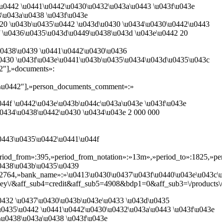
u0442 \u0441\u0442\u0430\u0432\u043a\u0443 \u043f\u043e
8\u043a\u0438 \u043f\u043e
 20 \u043b\u0435\u0442 \u043d\u0430 \u0434\u0430\u0442\u0443
 \u0436\u0435\u043d\u0449\u0438\u043d \u043e\u0442 20
u0438\u0439 \u0441\u0442\u0430\u0436
0430 \u043f\u043e\u0441\u043b\u0435\u0434\u043d\u0435\u043c
2″],»documents»:
0\u0442″],»person_documents_comment»:»
44f \u0442\u043e\u043b\u044c\u043a\u043e \u043f\u043e
u0434\u0438\u0442\u0430 \u0434\u043e 2 000 000
u0443\u0435\u0442\u0441\u044f
eriod_from»:395,»period_from_notation»:»13m»,»period_to»:1825,»p
u0438\u043b\u0435\u0439
764,»bank_name»:»\u0413\u0430\u0437\u043f\u0440\u043e\u043c\u0431\u
/&aff_sub4=credit&aff_sub5=4908&bdp1=0&aff_sub3=\/products\/cred
0432 \u0437\u0430\u043b\u043e\u0433 \u043d\u0435
u0435\u0442 \u0441\u0442\u0430\u0432\u043a\u0443 \u043f\u043e
\u0438\u043a\u0438 \u043f\u043e