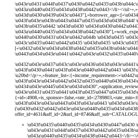
\u043e\u0431\u044f\u0437\u0430\u0442\u0435\u043b\u044c\
\u043a\u0440\u0435\u0434\u0438\u0442\u0443<\/li><\/ul>»,
\u043d\u0430\u0439\u043c\u0443″],»borrower_age»:[«\u0434
\u043f\u043e\u043b\u0443\u0447\u0435\u043d\u0438\u044f 
\u043b\u0435\u0442 \u043d\u0430 \u0434\u0430\u0442\u044
\u043a\u0440\u0435\u0434\u0438\u0442\u0430″],»work_exper
\u0440\u0430\u0431\u043e\u0442\u044b \u043d\u0435 \u043
\u043c\u0435\u0441\u0442\u0435 \u043d\u0435 \u043c\u043
[«\u0432\u043e\u0434\u0438\u0442\u0435\u043b\u044c\u044
\u0443\u0434\u043e\u0441\u0442\u043e\u0432\u0435\u0440\
\u0432\u043e\u0437\u043c\u043e\u0436\u043d\u043e\u0441\
\u043f\u0430\u0441\u043f\u043e\u0440\u0442\u0443 \u043f\
\u20bd<\/p>»,»feature_list»:{«income_requirement»:»\u044
\u043f\u043e\u0434\u0442\u0432\u0435\u0440\u0436\u0434
\u0434\u043e\u0445\u043e\u0434\u0430″,»application_review
\u043e\u0431\u0435\u0441\u043f\u0435\u0447\u0435\u043d\
{«id»:4908,»is_sponsor»:false,»rate_id»:2789803,»rate_min
\u043f\u043e\u043a\u0443\u043f\u043a\u0443 \u043d\u043e
(\u0430\u0432\u0442\u043e\u043a\u0440\u0435\u0434\u0438\u044
offer_id=4631&aff_id=2&url_id=8746&aff_sub=CATALOGUE&aff_
\u043f\u0435\u0440\u0435\u0434\u0430\u0447\u0430 \
\u043e\u0431\u044f\u0437\u0430\u0442\u0435\u043b\u
\u043a\u0440\u0435\u0434\u0438\u0442\u0443<\/li><\