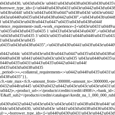
u043d\u0430, \u043d\u043e \u0441\u043d\u0438\u0436\u0430\u0435\
»borrower_type_ids»:[«\u0440\u0430\u0431\u043e\u0442\u043d\u043
\u043b\u044f \u043c\u0443\u0436\u0447\u0438\u043d \u043e\u0442
\u043a\u0440\u0435\u0434\u0438\u0442\u0430″,»\u0434\u043b\u044f
3 \u043f\u043e\u043b\u0443\u0447\u0435\u043d\u0438\u044f
ience_requirement»:null,»work_experience»:[«\u043e\u0431\u0449\
c\u0435\u043d\u0435\u0435 1 \u0433\u043e\u0434\u0430″,»\u043d\u
5\u043d\u0435\u0435 3 \u043c\u0435\u0441\u044f\u0446\u0435\u043
1\u043a\u043e\u0435
u0435\u043d\u0438\u0435″,»\u043f\u0430\u0441\u043f\u043e\u044
u0442\u044c \u043f\u043e\u043b\u0443\u0447\u0435\u043d\u0438\u0
u0440\u0438 \u0441\u0443\u043c\u043c\u0435 \u043a\u0440\u0435\
2\u0440\u0435\u0431\u0443\u0435\u0442\u0441\u044f
\u0435\u043d\u0438\u0435
_period»:»»,»collateral_requirements»:»\u0442\u0440\u0435\u0431\
u0438\u0435″}},
»:6.9,»rate_max»:6.9,»amount_from»:300000,»amount_to»:3000000,»p
\u0432\u044b\u0445 \u0430\u0432\u0442\u043e\u043c\u043e\u0431\
2)»,»product_url»:»\/products\/credits\/credit\/4908\/»,»bank_id»:2
sub2=\/products\/credits\/catalogue\/kredit_na_1_000_000_rubley\
u0430\u0432\u0442\u043e\u043c\u043e\u0431\u0438\u043b\u044f \u
044c\u043d\u0430, \u043d\u043e \u0441\u043d\u0438\u0436\u0430\
/ul>»,»borrower_type_ids»:[«\u0440\u0430\u0431\u043e\u0442\u043d