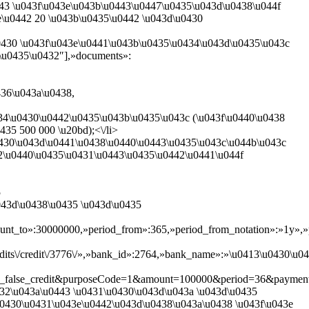
43 \u043f\u043e\u043b\u0443\u0447\u0435\u043d\u0438\u044f
\u0442 20 \u043b\u0435\u0442 \u043d\u0430
u0430 \u043f\u043e\u0441\u043b\u0435\u0434\u043d\u0435\u043c
\u0435\u0432″],»documents»:
436\u043a\u0438,
34\u0430\u0442\u0435\u043b\u0435\u043c (\u043f\u0440\u0438
35 500 000 \u20bd);<\/li>
0430\u043d\u0441\u0438\u0440\u0443\u0435\u043c\u044b\u043c
442\u0440\u0435\u0431\u0443\u0435\u0442\u0441\u044f
5
u043d\u0438\u0435 \u043d\u0435
ount_to»:30000000,»period_from»:365,»period_from_notation»:»1y»,
\/credit\/3776\/»,»bank_id»:2764,»bank_name»:»\u0413\u0430\u0437\u
false_credit&purposeCode=1&amount=100000&period=36&payment=3020
32\u043a\u0443 \u0431\u0430\u043d\u043a \u043d\u0435
u0430\u0431\u043e\u0442\u043d\u0438\u043a\u0438 \u043f\u043e