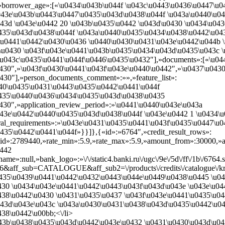
»borrower_age»:[«\u0434\u043b\u044f \u043c\u0443\u0436\u0447\u0
043e\u043b\u0443\u0447\u0435\u043d\u0438\u044f \u043a\u0440\u0
43d \u043e\u0442 20 \u043b\u0435\u0442 \u043d\u0430 \u0434\u04
435\u043d\u0438\u044f \u043a\u0440\u0435\u0434\u0438\u0442\u0430
\u0441\u0442\u0430\u0436 \u0440\u0430\u0431\u043e\u0442\u044b 
\u0430 \u043f\u043e\u0441\u043b\u0435\u0434\u043d\u0435\u043c 
\u043c\u0435\u0441\u044f\u0446\u0435\u0432″],»documents»:[«\u0
430″,»\u043f\u0430\u0441\u043f\u043e\u0440\u0442″,»\u0437\u043
30″],»person_documents_comment»:»»,»feature_list»:
40\u0435\u0431\u0443\u0435\u0442\u0441\u044f
0435\u0440\u0436\u0434\u0435\u043d\u0438\u0435
430″,»application_review_period»:»\u0441\u0440\u043e\u043a
43e\u0442\u0440\u0435\u043d\u0438\u044f \u043e\u0442 1 \u0434\u
eral_requirements»:»\u043e\u0431\u0435\u0441\u043f\u0435\u0447\u
35\u0442\u0441\u044f»}}]},{«id»:»6764″,»credit_result_rows»:
te_id»:2789440,»rate_min»:5.9,»rate_max»:5.9,»amount_from»:30000,
0442
e»:null,»bank_logo»:»\/\/static4.banki.ru\/ugc\/9e\/5d\/ff\/1b\/6764.
&aff_sub=CATALOGUE&aff_sub2=\/products\/credits\/catalogue\/kred
0435\u0439\u0441\u0442\u0432\u0443\u044e\u0449\u0438\u0445 \u0
430 \u0434\u043e\u0441\u0442\u0443\u043f\u043d\u043e \u043e\u0
438\u0442\u0430 \u0431\u0435\u0437 \u043f\u043e\u0441\u0435\u0
043d\u043e\u043c \u043a\u0430\u0431\u0438\u043d\u0435\u0442\u04
38\u0442\u00bb;<\/li>
043b\u0438\u0435\u043d\u0442\u043e\u0432 \u0431\u0430\u043d\u0