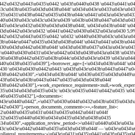
442\u0432\u0443\u0435\u0442 \u043f\u0440\u0438 \u0443\u0441\u0
43c\u043b\u0435\u043d\u0438\u044f \u0434\u043e\u0433\u043e\u04
435\u0431\u0438\u0442\u0435\u043b\u044c\u0441\u043a\u043e\u043
440\u0430\u043c\u043c\u043e\u0439 \u043b\u0438\u0447\u043d\u04
445\u043e\u0432\u0430\u043d\u0438\u044f, \u0434\u043b\u044f \u0
43d\u0442\u043e\u0432 \u0441\u0442\u0430\u0432\u043a\u0430 5,9
442\u0432\u0443\u0435\u0442 \u0432 \u0440\u0430\u043c\u043a\u0
43b\u044e\u0447\u0435\u043d\u0438\u044f \u0443\u0441\u043b\u04
430\u043d\u0442\u0438\u044f \u043d\u0438\u0437\u043a\u043e\u043
[«\u0440\u0430\u0431\u043e\u0442\u043d\u0438\u043a\u0438 \u043f
436\u0438\u0442\u0435\u043b\u044c\u043d\u043e\u0439 \u043a\u04
440\u0438\u0435\u0439″],»borrower_age»:[«\u0434\u043b\u044f \u0
0430 \u0434\u0430\u0442\u0443 \u043f\u043e\u043b\u0443\u0447\u0
438\u0442\u0430″,»\u0434\u043b\u044f \u0436\u0435\u043d\u0449\u
043f\u043e\u043b\u0443\u0447\u0435\u043d\u0438\u044f
38\u0442\u0430″],»work_experience_requirement»:null,»work_exper
435\u0434\u043d\u0435\u043c \u043c\u0435\u0441\u0442\u0435 \u04
446\u0435\u0432″],»documents»:
u043e\u0440\u0442″,»\u0437\u0430\u044f\u0432\u043b\u0435\u043d\
42\u0430″],»person_documents_comment»:»»,»feature_list»:
42\u0440\u0435\u0431\u0443\u0435\u0442\u0441\u044f
432\u0435\u0440\u0436\u0434\u0435\u043d\u0438\u0435
34\u0430″,»application_review_period»:»\u0441\u0440\u043e\u043a
43c\u043e\u0442\u0440\u0435\u043d\u0438\u044f — \u043e\u0434\
ollateral_requirements»:»\u043e\u0431\u0435\u0441\u043f\u0435\u