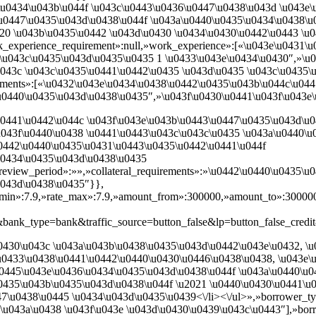
\u0434\u043b\u044f \u043c\u0443\u0436\u0447\u0438\u043d \u043e\
u0447\u0435\u043d\u0438\u044f \u043a\u0440\u0435\u0434\u0438\u
20 \u043b\u0435\u0442 \u043d\u0430 \u0434\u0430\u0442\u0443 \u
_experience_requirement»:null,»work_experience»:[«\u043e\u0431\
\u043c\u0435\u043d\u0435\u0435 1 \u0433\u043e\u0434\u0430″,»\u
043c \u043c\u0435\u0441\u0442\u0435 \u043d\u0435 \u043c\u0435\
uments»:[«\u0432\u043e\u0434\u0438\u0442\u0435\u043b\u044c\u044
u0440\u0435\u043d\u0438\u0435″,»\u043f\u0430\u0441\u043f\u043e
0441\u0442\u044c \u043f\u043e\u043b\u0443\u0447\u0435\u043d\u0
u043f\u0440\u0438 \u0441\u0443\u043c\u043c\u0435 \u043a\u0440\u
\u0442\u0440\u0435\u0431\u0443\u0435\u0442\u0441\u044f
u0434\u0435\u043d\u0438\u0435
review_period»:»»,»collateral_requirements»:»\u0442\u0440\u0435\
u043d\u0438\u0435″}},
e_min»:7.9,»rate_max»:7.9,»amount_from»:300000,»amount_to»:3000000
ank_type=bank&traffic_source=button_false&lp=button_false_credi
u0430\u043c \u043a\u043b\u0438\u0435\u043d\u0442\u043e\u0432, \
u0433\u0438\u0441\u0442\u0440\u0430\u0446\u0438\u0438, \u043e\
0445\u043e\u0436\u0434\u0435\u043d\u0438\u044f \u043a\u0440\u
0435\u043b\u0435\u043d\u0438\u044f \u2021 \u0440\u0430\u0441\u
7\u0438\u0445 \u0434\u043d\u0435\u0439<\/li><\/ul>»,»borrower_ty
\u043a\u0438 \u043f\u043e \u043d\u0430\u0439\u043c\u0443″],»bor