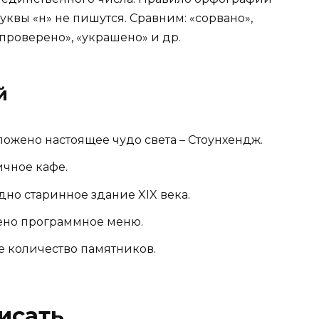
буквы «н» не пишутся. Сравним: «сорвано»,
«проверено», «украшено» и др.
й
ожено настоящее чудо света – Стоунхендж.
ичное кафе.
но старинное здание XIX века.
жено программное меню.
 количество памятников.
исать