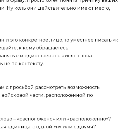
нять фразу. Просто хотел понять причину ваших
. Ну коль они действительно имеют место,
н и это конкретное лицо, то уместнее писать «к
ешайте, к кому обращаетесь.
 запятые и единственное число слова
 не по контексту.
м с просьбой рассмотреть возможность
 войсковой части, расположенной по
слово – «расположено» или «расположенно»?
ая единица: с одной «н» или с двумя?