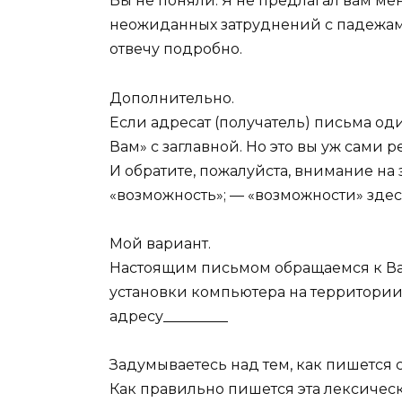
Вы не поняли. Я не предлагал вам ме
неожиданных затруднений c падежами
отвечу подробно.
Дополнительно.
Если адресат (получатель) письма оди
Вам» с заглавной. Но это вы уж сами р
И обратите, пожалуйста, внимание на
«возможность»; — «возможности» здесь
Мой вариант.
Настоящим письмом обращаемся к Ва
установки компьютера на территории
адресу_________
Задумываетесь над тем, как пишется 
Как правильно пишется эта лексическ