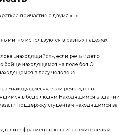
раткое причастие с двумя «н» –
ными, но используются в разных падежах.
ова «находящийся», если речь идет о
 о бойце находящемся на поле боя О
находящемся в лесу человеке
а «находящиеся», если речь идет о
дящимся в беде людям Находящимся в здании
казали поддержку студентам находящимся за
выделите фрагмент текста и нажмите левый