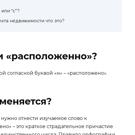
 или “с”?
кта недвижимости что это?
и «расположенно»?
й согласной буквой «н» – «расположено».
меняется?
 нужно отнести изучаемое слово к
но» – это краткое страдательное причастие
единственного числа. Правило орфографии