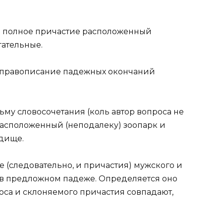
ь полное причастие расположенный
гательные.
 правописание падежных окончаний
ьму словосочетания (коль автор вопроса не
 расположенный (неподалеку) зоопарк и
одище.
 (следовательно, и причастия) мужского и
 в предложном падеже. Определяется оно
са и склоняемого причастия совпадают,