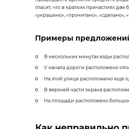
гласит, что в кратких причастиях две 
«украшено», «прочитано», «сделано», 
Примеры предложени
В нескольких минутах езды распол
У начала дороги расположено отл
На этой улице расположено ещё од
В верхней части экрана располо
На площади расположено большое
Как неправильно п