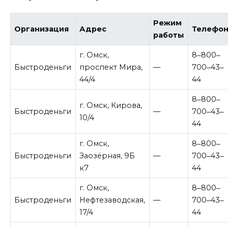
Режим
Организация
Адрес
Телефо
работы
г. Омск,
8‒800‒
Быстроденьги
проспект Мира,
—
700‒43‒
44/4
44
8‒800‒
г. Омск, Кирова,
Быстроденьги
—
700‒43‒
10/4
44
г. Омск,
8‒800‒
Быстроденьги
Заозёрная, 9Б
—
700‒43‒
к7
44
г. Омск,
8‒800‒
Быстроденьги
Нефтезаводская,
—
700‒43‒
17/4
44