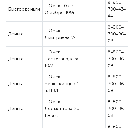
8‒800‒
г. Омск, 10 лет
Быстроденьги
—
700‒43‒
Октября, 109г
44
8‒800‒
г. Омск,
Деньга
—
700‒96‒
Дмитриева, 7/1
08
г. Омск,
8‒800‒
Деньга
Нефтезаводская,
—
700‒96‒
10/2
08
г. Омск,
8‒800‒
Деньга
Челюскинцев 4-
—
700‒96‒
я, 119/1
08
г. Омск,
8‒800‒
Деньга
Лермонтова, 20,
—
700‒96‒
1 этаж
08
8‒800‒