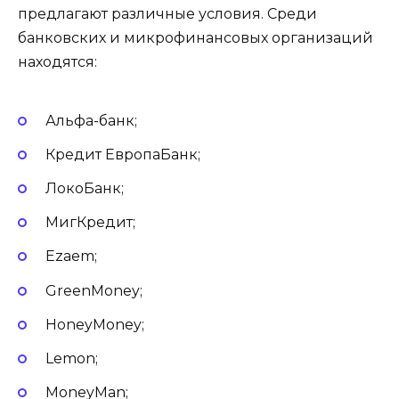
предлагают различные условия. Среди
банковских и микрофинансовых организаций
находятся:
Альфа-банк;
Кредит ЕвропаБанк;
ЛокоБанк;
МигКредит;
Ezaem;
GreenMoney;
HoneyMoney;
Lemon;
MoneyMan;