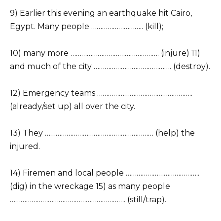
9) Earlier this evening an earthquake hit Cairo,
Egypt. Many people ……………………….. (kill);
10) many more …………………………………………. (injure) 11)
and much of the city ……………………………………. (destroy).
12) Emergency teams ……………………………………………..
(already/set up) all over the city.
13) They …………………………………………………… (help) the
injured.
14) Firemen and local people …………………………………..
(dig) in the wreckage 15) as many people
………………………………………………………. (still/trap).