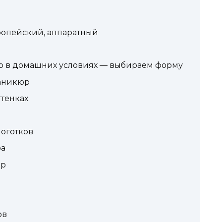
ропейский, аппаратный
р в домашних условиях — выбираем форму
аникюр
тенках
оготков
ра
юр
ов