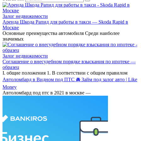
Залог недвижимости
Аренда Шкода Рапид для работы в такси — Skoda Rapid в
Москве
Основные преимущества автомобиля Среди наиболее
значимых
Залог недвижимости
Соглашение о внесудебном порядке взыскания по ипотеке —
образец
I. общие положения 1. В соответствии с общим правилом
Автоломбард в Видном под ПТС 🚘 Займ под залог авто | Like
Money
Автоломбард под птс в 2021 в москве —